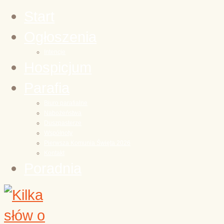
Start
Ogłoszenia
Intencje
Hospicjum
Parafia
Biuro parafialne
Nabożeństwa
Duszpasterze
Wspólnoty
Pierwsza Komunia Święta 2026
Kontakt
Poradnia