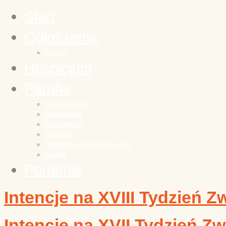
Start
Ogłoszenia
Intencje
Hospicjum
Parafia
Biuro parafialne
Nabożeństwa
Duszpasterze
Wspólnoty
Pierwsza Komunia Święta 2026
Kontakt
Poradnia
Intencje na XVIII Tydzień Z
Intencje na XVII Tydzień Zw