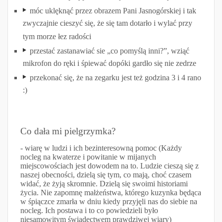
móc uklęknąć przez obrazem Pani Jasnogórskiej i tak
zwyczajnie cieszyć się, że się tam dotarło i wylać przy
tym morze łez radości
przestać zastanawiać sie „co pomyślą inni?”, wziąć
mikrofon do ręki i śpiewać dopóki gardło się nie zedrze
przekonać się, że na zegarku jest też godzina 3 i 4 rano
:)
Co dała mi pielgrzymka?
- wiarę w ludzi i ich bezinteresowną pomoc (Każdy
nocleg na kwaterze i powitanie w mijanych
miejscowościach jest dowodem na to. Ludzie cieszą się z
naszej obecności, dzielą się tym, co mają, choć czasem
widać, że żyją skromnie. Dzielą się swoimi historiami
życia. Nie zapomnę małżeństwa, którego kuzynka będąca
w śpiączce zmarła w dniu kiedy przyjęli nas do siebie na
nocleg. Ich postawa i to co powiedzieli było
niesamowitym świadectwem prawdziwej wiary)