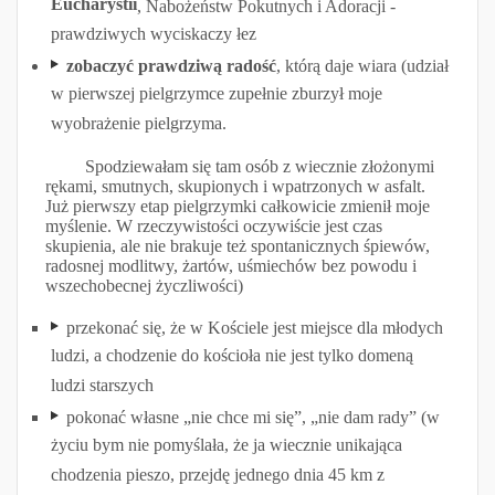
Eucharystii
, Nabożeństw Pokutnych i Adoracji -
prawdziwych wyciskaczy łez
zobaczyć prawdziwą radość
, którą daje wiara (udział
w pierwszej pielgrzymce zupełnie zburzył moje
wyobrażenie pielgrzyma.
Spodziewałam się tam osób z wiecznie złożonymi
rękami, smutnych, skupionych i wpatrzonych w asfalt.
Już pierwszy etap pielgrzymki całkowicie zmienił moje
myślenie. W rzeczywistości oczywiście jest czas
skupienia, ale nie brakuje też spontanicznych śpiewów,
radosnej modlitwy, żartów, uśmiechów bez powodu i
wszechobecnej życzliwości)
przekonać się, że w Kościele jest miejsce dla młodych
ludzi, a chodzenie do kościoła nie jest tylko domeną
ludzi starszych
pokonać własne „nie chce mi się”, „nie dam rady” (w
życiu bym nie pomyślała, że ja wiecznie unikająca
chodzenia pieszo, przejdę jednego dnia 45 km z