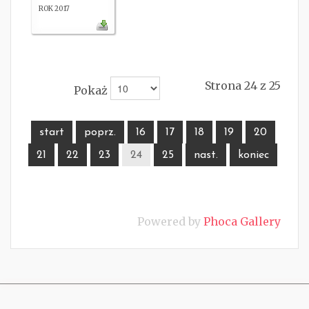
ROK 2017
Strona 24 z 25
Pokaż
start
poprz.
16
17
18
19
20
21
22
23
24
25
nast.
koniec
Powered by
Phoca Gallery