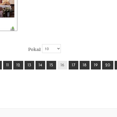
Pokaż
11
12
13
14
15
16
17
18
19
20